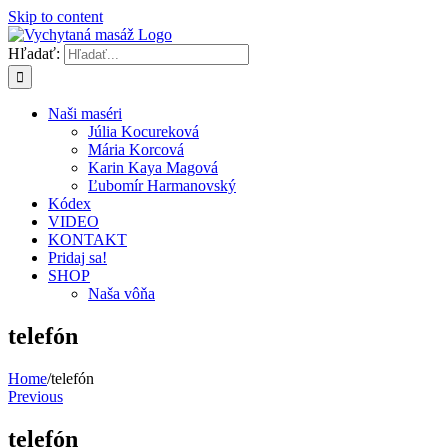
Skip to content
Hľadať:
Naši maséri
Júlia Kocureková
Mária Korcová
Karin Kaya Magová
Ľubomír Harmanovský
Kódex
VIDEO
KONTAKT
Pridaj sa!
SHOP
Naša vôňa
telefón
Home
/
telefón
Previous
telefón