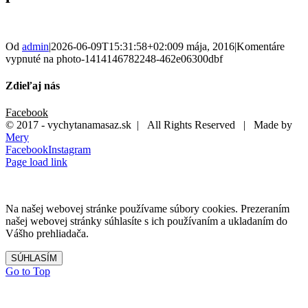
Od
admin
|
2026-06-09T15:31:58+02:00
9 mája, 2016
|
Komentáre
vypnuté
na photo-1414146782248-462e06300dbf
Zdieľaj nás
Facebook
© 2017 - vychytanamasaz.sk | All Rights Reserved | Made by
Mery
Facebook
Instagram
Page load link
Na našej webovej stránke používame súbory cookies. Prezeraním
našej webovej stránky súhlasíte s ich používaním a ukladaním do
Vášho prehliadača.
SÚHLASÍM
Go to Top