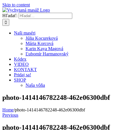
Skip to content
Hľadať:
Naši maséri
Júlia Kocureková
Mária Korcová
Karin Kaya Magová
Ľubomír Harmanovský
Kódex
VIDEO
KONTAKT
Pridaj sa!
SHOP
Naša vôňa
photo-1414146782248-462e06300dbf
Home
/
photo-1414146782248-462e06300dbf
Previous
photo-1414146782248-462e06300dbf