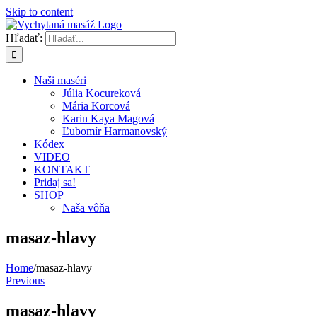
Skip to content
Hľadať:
Naši maséri
Júlia Kocureková
Mária Korcová
Karin Kaya Magová
Ľubomír Harmanovský
Kódex
VIDEO
KONTAKT
Pridaj sa!
SHOP
Naša vôňa
masaz-hlavy
Home
/
masaz-hlavy
Previous
masaz-hlavy