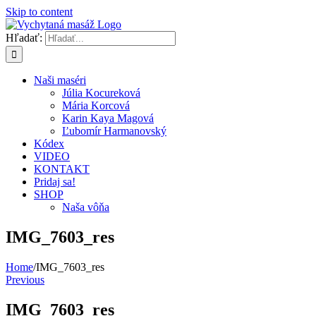
Skip to content
Hľadať:
Naši maséri
Júlia Kocureková
Mária Korcová
Karin Kaya Magová
Ľubomír Harmanovský
Kódex
VIDEO
KONTAKT
Pridaj sa!
SHOP
Naša vôňa
IMG_7603_res
Home
/
IMG_7603_res
Previous
IMG_7603_res